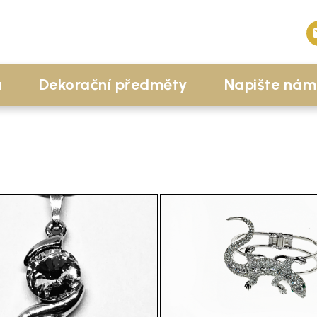
a
Dekorační předměty
Napište nám