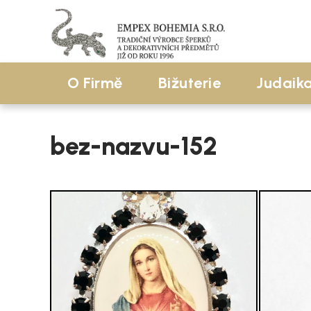
O Firmě
Bižuterie
Judaik
bez-nazvu-152