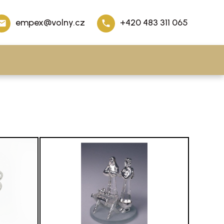
empex@volny.cz
+420 483 311 065