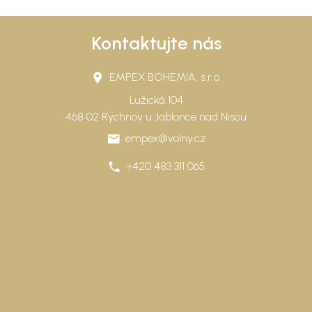
Kontaktujte nás
EMPEX BOHEMIA, s.r.o.
Lužická 104
468 02 Rychnov u Jablonce nad Nisou
empex@volny.cz
+420 483 311 065